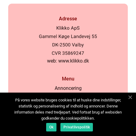
Adresse
web:
www.klikko.dk
Menu
Annoncering
Om os
På vores website bruges cookies til at huske dine indstillinger,
Cookies
statistik og personalisering af indhold og annoncer. Denne
information deles med tredjepart. Ved fortsat brug af websiden
Kontakt os
godkender du cookiepolitikken.
Sitemap
Ok
Privatlivspolitik