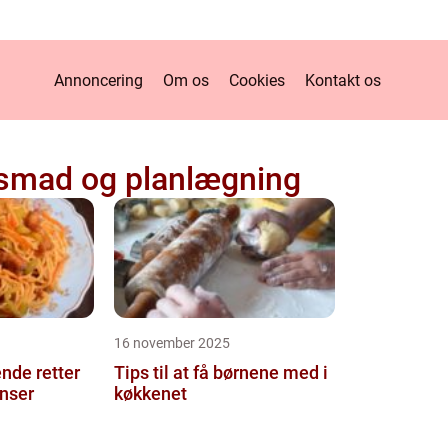
Annoncering
Om os
Cookies
Kontakt os
smad og planlægning
16 november 2025
nde retter
Tips til at få børnene med i
nser
køkkenet