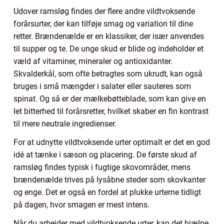
Udover ramsløg findes der flere andre vildtvoksende
forårsurter, der kan tilføje smag og variation til dine
retter. Brændenælde er en klassiker, der især anvendes
til supper og te. De unge skud er blide og indeholder et
væld af vitaminer, mineraler og antioxidanter.
Skvalderkål, som ofte betragtes som ukrudt, kan også
bruges i små mængder i salater eller sauteres som
spinat. Og så er der mælkebøtteblade, som kan give en
let bitterhed til forårsretter, hvilket skaber en fin kontrast
til mere neutrale ingredienser.
For at udnytte vildtvoksende urter optimalt er det en god
idé at tænke i sæson og placering. De første skud af
ramsløg findes typisk i fugtige skovområder, mens
brændenælde trives på lysåbne steder som skovkanter
og enge. Det er også en fordel at plukke urterne tidligt
på dagen, hvor smagen er mest intens.
Når du arbejder med vildtvoksende urter, kan det hjælpe