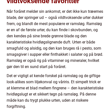
vildtvoksende favoritter
Når foråret melder sin ankomst, er det ikke kun træernes
blade, der springer ud – også vildtvoksende urter dukker
frem, og blandt de mest populære er ramsløg. Ramsløg
er en af de første urter, du kan finde i skovbunden, og
den kendes på sine brede grønne blade og den
karakteristiske hvidløgslignende duft. Urten er både
smagfuld og alsidig, og den kan bruges rå i pesto, som
smagsgiver i supper eller finthakket i salater og på brød.
Ramsløg er også rig på vitaminer og mineraler, hvilket
gør den til en sund start på foråret.
Det er vigtigt at kende forskel på ramsløg og de giftige
look-alikes som liljekonval og våriris. Et simpelt trick er
at klemme et blad mellem fingrene – den karakteristiske
hvidløgslugt er et sikkert tegn på ramsløg. På denne
måde kan du trygt plukke urten, uden at risikere
forgiftning.