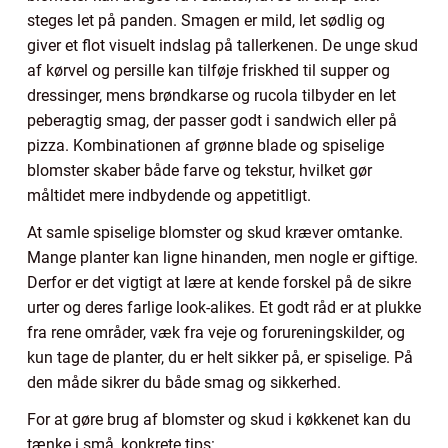
steges let på panden. Smagen er mild, let sødlig og
giver et flot visuelt indslag på tallerkenen. De unge skud
af kørvel og persille kan tilføje friskhed til supper og
dressinger, mens brøndkarse og rucola tilbyder en let
peberagtig smag, der passer godt i sandwich eller på
pizza. Kombinationen af grønne blade og spiselige
blomster skaber både farve og tekstur, hvilket gør
måltidet mere indbydende og appetitligt.
At samle spiselige blomster og skud kræver omtanke.
Mange planter kan ligne hinanden, men nogle er giftige.
Derfor er det vigtigt at lære at kende forskel på de sikre
urter og deres farlige look-alikes. Et godt råd er at plukke
fra rene områder, væk fra veje og forureningskilder, og
kun tage de planter, du er helt sikker på, er spiselige. På
den måde sikrer du både smag og sikkerhed.
For at gøre brug af blomster og skud i køkkenet kan du
tænke i små, konkrete tips: