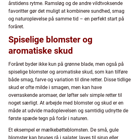
årstidens rytme. Ramsløg og de andre vildtvoksende
favoritter gør det muligt at kombinere sundhed, smag
og naturoplevelse på samme tid – en perfekt start på
foråret.
Spiselige blomster og
aromatiske skud
Foråret byder ikke kun på grønne blade, men også på
spiselige blomster og aromatiske skud, som kan tilføre
både smag, farve og variation til dine retter. Disse tidlige
skud er ofte milde i smagen, men kan have
overraskende aromaer, der løfter selv simple retter til
noget særligt. At arbejde med blomster og skud er en
måde at udvide madoplevelsen og samtidig udnytte de
første spæde tegn på forår i naturen.
Et eksempel er mælkebøtteblomsten. De små, gule
blomster kan bruges rå i salater, laves til sirup eller