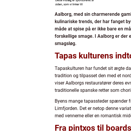
Aalborg, med sin charmerende gamle 
kulinariske trends, der har fanget b
måde at spise på er ikke bare en må
forskellige smage. I Aalborg er der 
smagsløg.
Tapas kulturens indt
Tapaskulturen har fundet sit ægte d
tradition og tilpasset den med et no
viser Aalborgs restauratører deres evn
traditionelle spanske retter som cho
Byens mange tapassteder spænder fra 
Limfjorden. Det er netop denne variat
med vennerne eller en romantisk midda
Fra pintxos til board