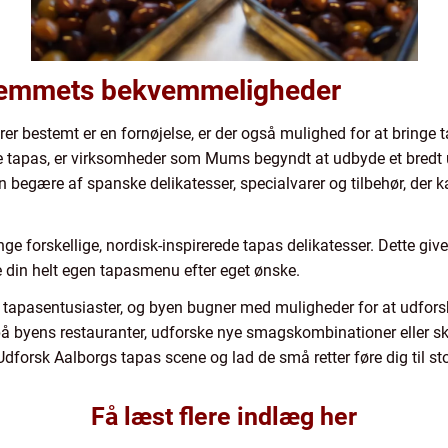
hjemmets bekvemmeligheder
r bestemt er en fornøjelse, er der også mulighed for at bringe t
 tapas, er virksomheder som Mums begyndt at udbyde et bredt u
n begære af spanske delikatesser, specialvarer og tilbehør, der 
ge forskellige, nordisk-inspirerede tapas delikatesser. Dette give
 din helt egen tapasmenu efter eget ønske.
 tapasentusiaster, og byen bugner med muligheder for at udforske
å byens restauranter, udforske nye smagskombinationer eller s
forsk Aalborgs tapas scene og lad de små retter føre dig til stor
Få læst flere indlæg her