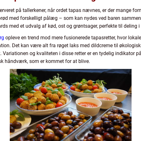
rveret på tallerkener, når ordet tapas nævnes, er der mange for
brød med forskelligt pålæg – som kan nydes ved baren sammen me
s med et udvalg af kød, ost og grøntsager, perfekte til deling i 
rg
opleve en trend mod mere fusionerede tapasretter, hvor lokale
ration. Det kan være alt fra røget laks med dildcreme til økologi
t. Variationen og kvaliteten i disse retter er en tydelig indikator 
isk håndværk, som er kommet for at blive.