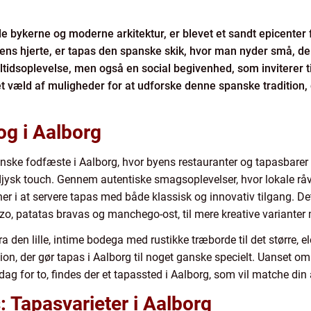
bykerne og moderne arkitektur, er blevet et sandt epicenter 
yens hjerte, er tapas den spanske skik, hvor man nyder små, del
ltidsoplevelse, men også en social begivenhed, som inviterer t
et væld af muligheder for at udforske denne spanske tradition,
og i Aalborg
anske fodfæste i Aalborg, hvor byens restauranter og tapasbare
rdjysk touch. Gennem autentiske smagsoplevelser, hvor lokale 
er i at servere tapas med både klassisk og innovativ tilgang. Det 
rizo, patatas bravas og manchego-ost, til mere kreative variant
den lille, intime bodega med rustikke træborde til det større, 
ion, der gør tapas i Aalborg til noget ganske specielt. Uanset om
g for to, findes der et tapassted i Aalborg, som vil matche din
s: Tapasvarieter i Aalborg