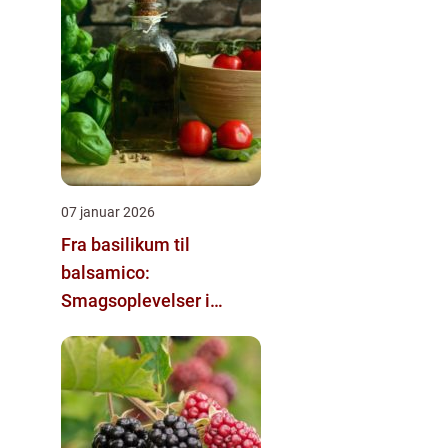
07 januar 2026
Fra basilikum til
balsamico:
Smagsoplevelser i
Italien du ikke må gå glip
af