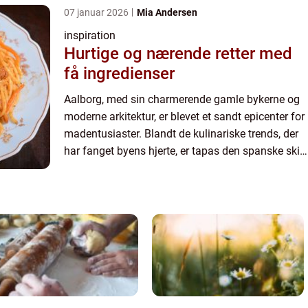
07 januar 2026
Mia Andersen
inspiration
Hurtige og nærende retter med
få ingredienser
Aalborg, med sin charmerende gamle bykerne og
moderne arkitektur, er blevet et sandt epicenter for
madentusiaster. Blandt de kulinariske trends, der
har fanget byens hjerte, er tapas den spanske skik,
hvor man nyder små, delikate retter i godt selska...