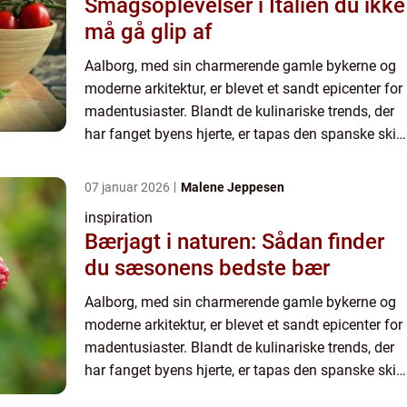
Smagsoplevelser i Italien du ikke
må gå glip af
Aalborg, med sin charmerende gamle bykerne og
moderne arkitektur, er blevet et sandt epicenter for
madentusiaster. Blandt de kulinariske trends, der
har fanget byens hjerte, er tapas den spanske skik,
hvor man nyder små, delikate retter i godt selska...
07 januar 2026
Malene Jeppesen
inspiration
Bærjagt i naturen: Sådan finder
du sæsonens bedste bær
Aalborg, med sin charmerende gamle bykerne og
moderne arkitektur, er blevet et sandt epicenter for
madentusiaster. Blandt de kulinariske trends, der
har fanget byens hjerte, er tapas den spanske skik,
hvor man nyder små, delikate retter i godt selska...