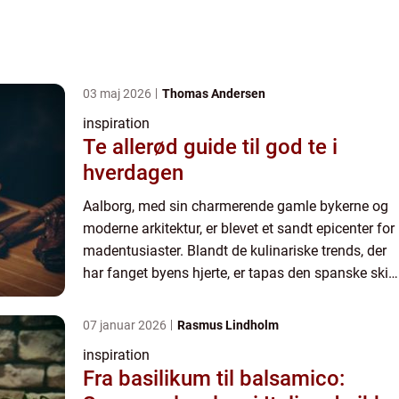
03 maj 2026
Thomas Andersen
inspiration
Te allerød guide til god te i
hverdagen
Aalborg, med sin charmerende gamle bykerne og
moderne arkitektur, er blevet et sandt epicenter for
madentusiaster. Blandt de kulinariske trends, der
har fanget byens hjerte, er tapas den spanske skik,
hvor man nyder små, delikate retter i godt selska...
07 januar 2026
Rasmus Lindholm
inspiration
Fra basilikum til balsamico: