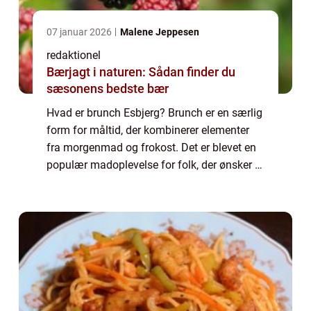
07 januar 2026
Malene Jeppesen
redaktionel
Bærjagt i naturen: Sådan finder du
sæsonens bedste bær
Hvad er brunch Esbjerg? Brunch er en særlig
form for måltid, der kombinerer elementer
fra morgenmad og frokost. Det er blevet en
populær madoplevelse for folk, der ønsker at
nyde en afslappet weekendmorgen med god
mad og godt selskab. Brunch Esbjerg ...