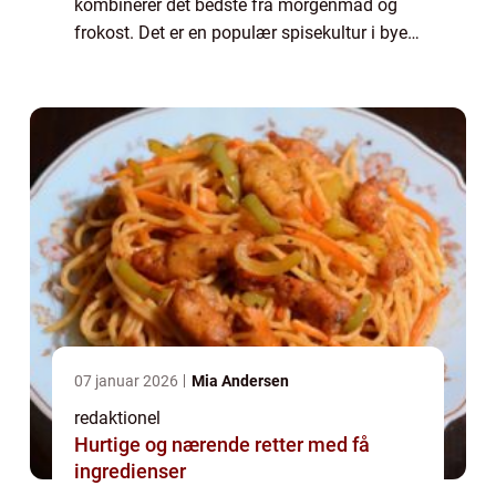
kombinerer det bedste fra morgenmad og
frokost. Det er en populær spisekultur i byen
Roskilde, der tiltrækker mad- og
drikkeelskere fra nær og fjern. Med sin
unikke bl...
07 januar 2026
Mia Andersen
redaktionel
Hurtige og nærende retter med få
ingredienser