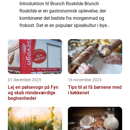
Introduktion til Brunch Roskilde Brunch
Roskilde er en gastronomisk oplevelse, der
kombinerer det bedste fra morgenmad og
frokost. Det er en populær spisekultur i byen
Roskilde, der tiltrækker mad- og
drikkeelskere fra nær og fjern. Med sin
unikke bl...
01 december 2025
16 november 2025
Lej en pølsevogn på Fyn
Tips til at få børnene med
og skab mindeværdige
i køkkenet
begivenheder