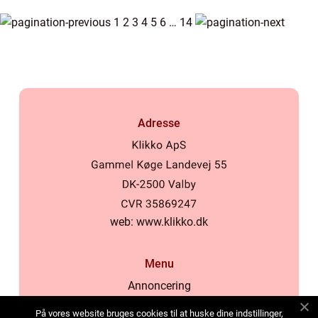
1
2
3
4
5
6
…
14
Adresse
web:
www.klikko.dk
Menu
Annoncering
Om os
På vores website bruges cookies til at huske dine indstillinger,