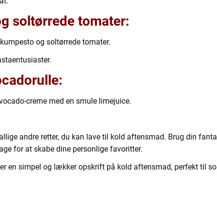
at.
g soltørrede tomater:
ikumpesto og soltørrede tomater.
astaentusiaster.
ocadorulle:
 avocado-creme med en smule limejuice.
llige andre retter, du kan lave til kold aftensmad. Brug din fant
e for at skabe dine personlige favoritter.
r er en simpel og lækker opskrift på kold aftensmad, perfekt til 