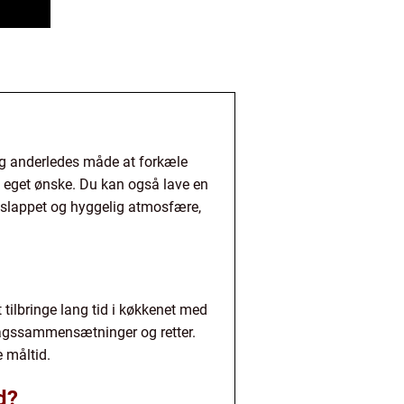
 og anderledes måde at forkæle
s eget ønske. Du kan også lave en
afslappet og hyggelig atmosfære,
 tilbringe lang tid i køkkenet med
magssammensætninger og retter.
 måltid.
d?