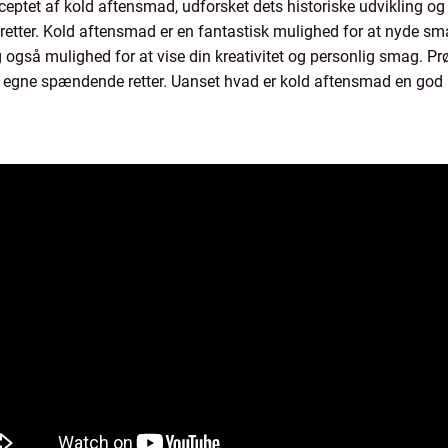
onceptet af kold aftensmad, udforsket dets historiske udvikling 
e retter. Kold aftensmad er en fantastisk mulighed for at nyde sm
 også mulighed for at vise din kreativitet og personlig smag. Prøv 
 dine egne spændende retter. Uanset hvad er kold aftensmad en g