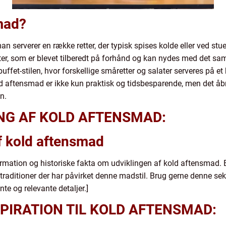
mad?
n serverer en række retter, der typisk spises kolde eller ved st
retter, som er blevet tilberedt på forhånd og kan nydes med det 
ffet-stilen, hvor forskellige småretter og salater serveres på e
 aftensmad er ikke kun praktisk og tidsbesparende, men det å
n.
ING AF KOLD AFTENSMAD:
af kold aftensmad
ormation og historiske fakta om udviklingen af kold aftensmad. B
 traditioner der har påvirket denne madstil. Brug gerne denne sekt
e og relevante detaljer.]
PIRATION TIL KOLD AFTENSMAD: