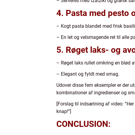
– Serveres med tzatziki og græsk sal
4. Pasta med pesto o
– Kogt pasta blandet med frisk basil
– En let og velsmagende ret til alle p
5. Røget laks- og av
– Røget laks rullet omkring en blød
– Elegant og fyldt med smag.
Udover disse fem eksempler er der uta
kombinationer af ingredienser og smag
[Forslag til indsætning af video: “He
knap!”]
CONCLUSION: