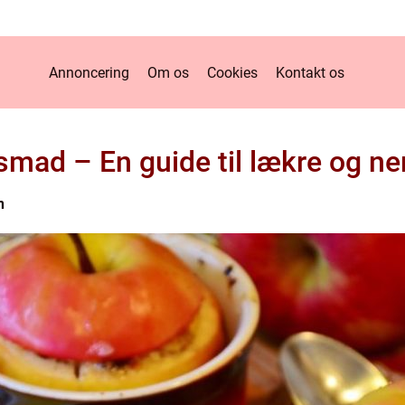
Annoncering
Om os
Cookies
Kontakt os
smad – En guide til lækre og n
n