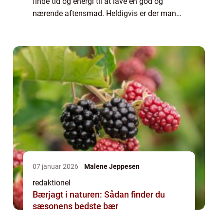
finde tid og energi til at lave en god og
nærende aftensmad. Heldigvis er der mange
muligheder for at lave nem og hurtig
aftensmad, der stadig smager fantastisk...
07 januar 2026
Malene Jeppesen
redaktionel
Bærjagt i naturen: Sådan finder du
sæsonens bedste bær