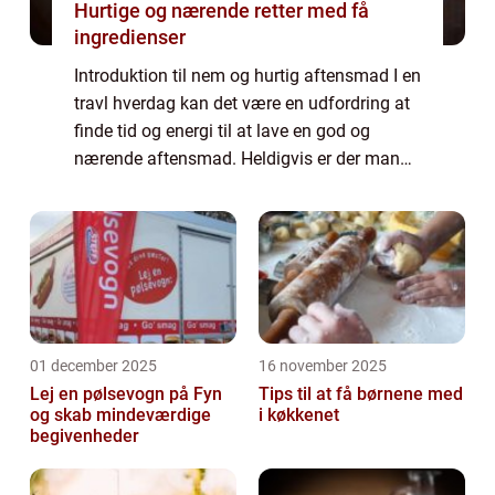
Hurtige og nærende retter med få
ingredienser
Introduktion til nem og hurtig aftensmad I en
travl hverdag kan det være en udfordring at
finde tid og energi til at lave en god og
nærende aftensmad. Heldigvis er der mange
muligheder for at lave nem og hurtig
aftensmad, der stadig smager fantastisk...
01 december 2025
16 november 2025
Lej en pølsevogn på Fyn
Tips til at få børnene med
og skab mindeværdige
i køkkenet
begivenheder