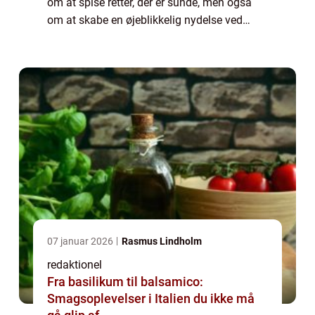
om at spise retter, der er sunde, men også
om at skabe en øjeblikkelig nydelse ved
måltidet. I denne artikel vil vi udforske, hvad
der er vigtigt at vide for per...
07 januar 2026
Rasmus Lindholm
redaktionel
Fra basilikum til balsamico:
Smagsoplevelser i Italien du ikke må