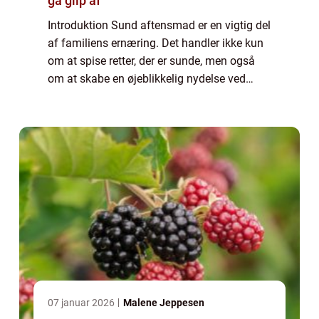
gå glip af
Introduktion Sund aftensmad er en vigtig del
af familiens ernæring. Det handler ikke kun
om at spise retter, der er sunde, men også
om at skabe en øjeblikkelig nydelse ved
måltidet. I denne artikel vil vi udforske, hvad
der er vigtigt at vide for per...
07 januar 2026
Malene Jeppesen